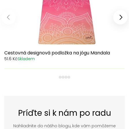
Předchozí produkty
Dal
Cestovná designová podložka na jógu Mandala
51.6 Kč
Skladem
1
2
3
4
Príďte si k nám po radu
Nahliadnite do nášho blogu, kde vám pomôžeme