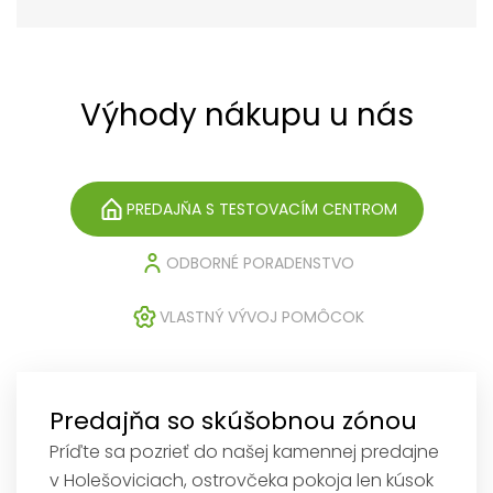
Výhody nákupu u nás
PREDAJŇA S TESTOVACÍM CENTROM
ODBORNÉ PORADENSTVO
VLASTNÝ VÝVOJ POMÔCOK
Predajňa so skúšobnou zónou
Príďte sa pozrieť do našej kamennej predajne
v Holešoviciach, ostrovčeka pokoja len kúsok