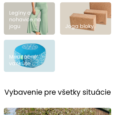
Legíny a
nohavice na
jogu
Joga bloky
Meditačné
vankúše
Vybavenie pre všetky situácie