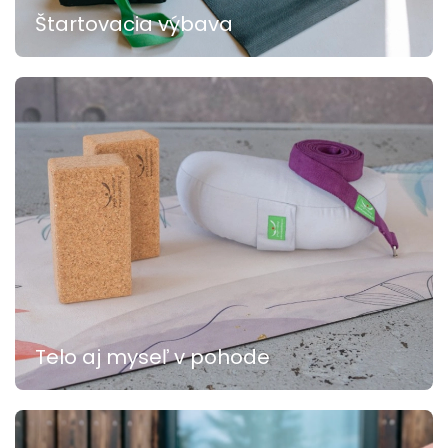
Štartovacia výbava
Telo aj myseľ v pohode