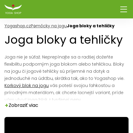
Yogashop.cz
Pomôcky na jogu
Joga bloky a tehličky
Joga bloky a tehličky
Joga nie je súťaž. Neprepínajte sa a radšej dožeňte
flexibilitu podporným joga blokom alebo tehličkou. Bloky
na jogu či jogové tehličky sú príjemné na dotyk a
jednoduché na údržbu, skrátka tak, ako to Yogashop vie.
Korkový blok na jogu
vás poteší svojou ľahkosťou a
prírodným materiálom, ak chcete lacnejší variant, príde
vám vhod
joga blok z tvrdenej peny
.
+
Zobraziť viac