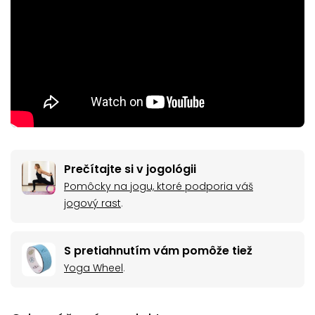
Prečítajte si v jogológii
Pomôcky na jogu, ktoré podporia váš
jogový rast
.
S pretiahnutím vám pomôže tiež
Yoga Wheel
.