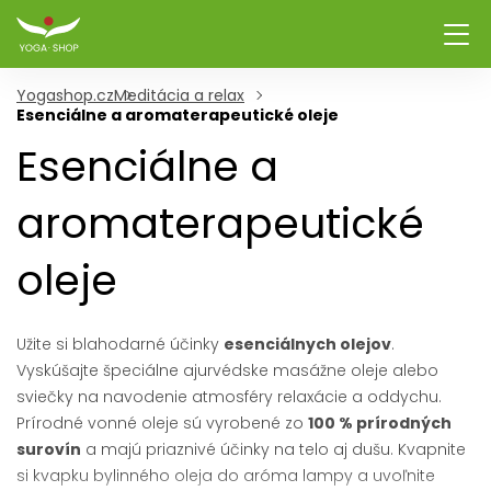
Yogashop.cz
Meditácia a relax
Esenciálne a aromaterapeutické oleje
Esenciálne a
aromaterapeutické
oleje
Užite si blahodarné účinky
esenciálnych olejov
.
Vyskúšajte špeciálne ajurvédske masážne oleje alebo
sviečky na navodenie atmosféry relaxácie a oddychu.
Prírodné vonné oleje sú vyrobené zo
100 % prírodných
surovín
a majú priaznivé účinky na telo aj dušu. Kvapnite
si kvapku bylinného oleja do aróma lampy a uvoľnite