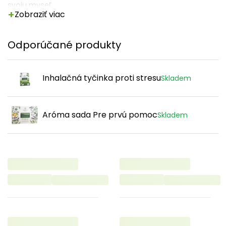
svoju myseľ.
+
Zobraziť viac
Odporúčané produkty
Inhalačná tyčinka proti stresu
Skladem
Aróma sada Pre prvú pomoc
Skladem