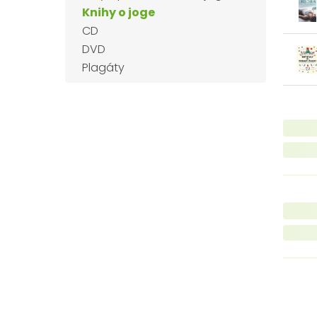
Knihy o joge
CD
DVD
Plagáty