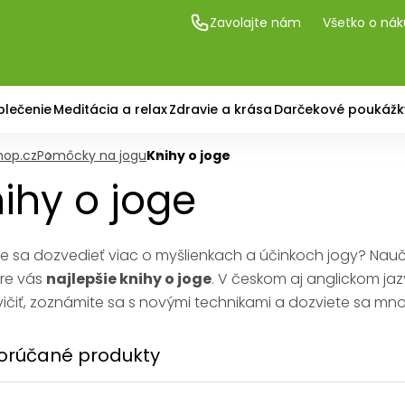
Zavolajte nám
Všetko o ná
blečenie
Meditácia a relax
Zdravie a krása
Darčekové poukážk
hop.cz
Pomôcky na jogu
Knihy o joge
ihy o joge
e sa dozvedieť viac o myšlienkach a účinkoch jogy? Nauči
re vás
najlepšie knihy o joge
. V českom aj anglickom ja
ičiť, zoznámite sa s novými technikami a dozviete sa mno
rúčané produkty