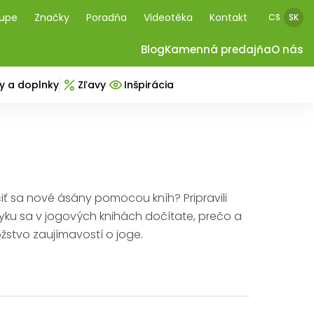
kupe
Značky
Poradňa
Videotéka
Kontakt
CS
SK
Blog
Kamenná predajňa
O nás
y a doplnky
Zľavy
Inšpirácia
ť sa nové ásány pomocou kníh? Pripravili
zyku sa v jogových knihách dočítate, prečo a
žstvo zaujímavostí o joge.