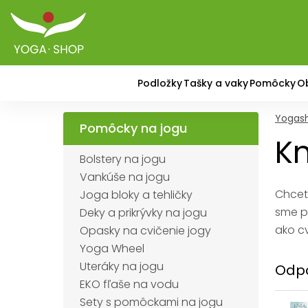
Podložky
Tašky a vaky
Pomôcky
O
Yogas
Pomôcky na jogu
Kn
Bolstery na jogu
Vankúše na jogu
Chcet
Joga bloky a tehličky
sme p
Deky a prikrývky na jogu
ako cv
Opasky na cvičenie jogy
Yoga Wheel
Uteráky na jogu
Odpo
EKO fľaše na vodu
Sety s pomôckami na jogu