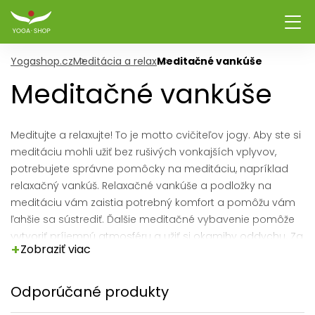
Yogashop.cz
Meditácia a relax
Meditačné vankúše
Meditačné vankúše
Meditujte a relaxujte! To je motto cvičiteľov jogy. Aby ste si
meditáciu mohli užiť bez rušivých vonkajších vplyvov,
potrebujete správne pomôcky na meditáciu, napríklad
relaxačný vankúš. Relaxačné vankúše a podložky na
meditáciu vám zaistia potrebný komfort a pomôžu vám
ľahšie sa sústrediť. Ďalšie meditačné vybavenie pomôže
vytvoriť príjemnú atmosféru a užiť si okamihy oddychu. Za
+
Zobraziť viac
nás odporúčame hlavne
dlhý meditačný vankúš
alebo
vankúš mandala
.
Odporúčané produkty