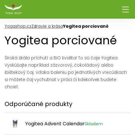
Yogashop.cz
Zdravie a krása
Yogitea porciované
Yogitea porciované
Široká škála príchutí a BIO kvalita! To sú čaje Yogitea.
Vyskúšajte napríklad zázvorový, čokoládový alebo
ibištekový čaj. Vďaka baleniu po jednotlivých vrecúškach
si môžete čaj vychutnať v práci či kdekoľvek budete
chcieť.
Odporúčané produkty
Yogitea Advent Calendar
Skladem