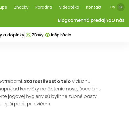
kupe
Značky
Poradňa
Videotéka
Kontakt
CS
SK
Blog
Kamenná predajňa
O nás
y a doplnky
Zľavy
Inšpirácia
 potrebami.
Starostlivosť o telo
v duchu
apríklad kanvičky na čistenie nosa, špeciálnu
orte jogovej hygieny sú bylinné zubné pasty.
epší pocit pri cvičení.