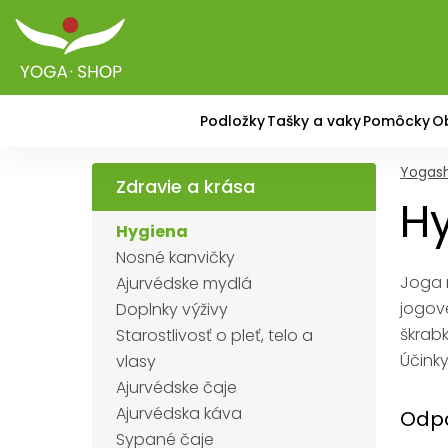
Podložky
Tašky a vaky
Pomôcky
O
Yogas
Zdravie a krása
H
Hygiena
Nosné kanvičky
Joga 
Ajurvédske mydlá
jogove
Doplnky výživy
škrabk
Starostlivosť o pleť, telo a
Účinky
vlasy
Ajurvédske čaje
Ajurvédska káva
Odpo
Sypané čaje