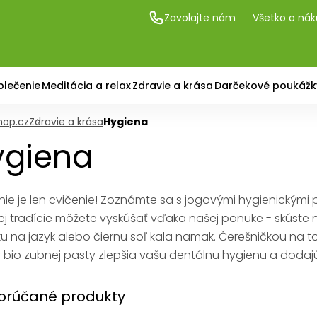
Zavolajte nám
Všetko o ná
blečenie
Meditácia a relax
Zdravie a krása
Darčekové poukážk
hop.cz
Zdravie a krása
Hygiena
ygiena
nie je len cvičenie! Zoznámte sa s jogovými hygienickými
j tradície môžete vyskúšať vďaka našej ponuke - skúste n
u na jazyk alebo čiernu soľ kala namak. Čerešničkou na t
 bio zubnej pasty zlepšia vašu dentálnu hygienu a dodajú l
rúčané produkty