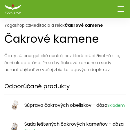
Yogashop.cz
Meditácia a relax
Čakrové kamene
Čakrové kamene
Čakry sú energetické centrá, cez ktoré prúdi životná sila,
čchi alebo prána. Preto by čakrové kamene a sady
nemali chýbať vo vašej zbierke jogových doplnkov.
Odporúčané produkty
Súprava čakrových obeliskov - dóza
Skladem
Sada leštených čakrových kameňov - dóza