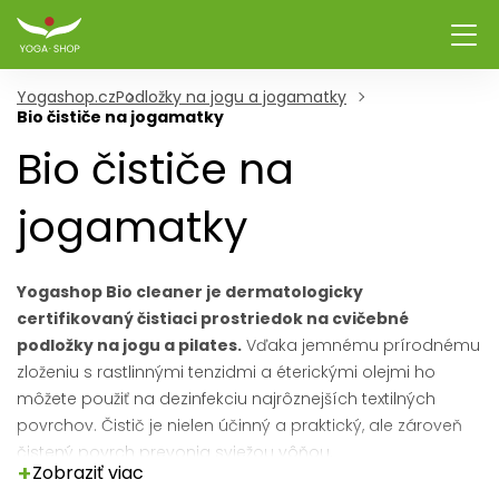
Yogashop.cz
Podložky na jogu a jogamatky
Bio čističe na jogamatky
Bio čističe na
jogamatky
Yogashop Bio cleaner je dermatologicky
certifikovaný čistiaci prostriedok na cvičebné
podložky na jogu a pilates.
Vďaka jemnému prírodnému
zloženiu s rastlinnými tenzidmi a éterickými olejmi ho
môžete použiť na dezinfekciu najrôznejších textilných
povrchov. Čistič je nielen účinný a praktický, ale zároveň
čistený povrch prevonia sviežou vôňou.
+
Zobraziť viac