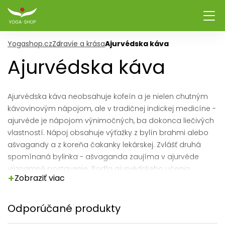
Yogashop.cz
Zdravie a krása
Ajurvédska káva
Ajurvédska káva
Ajurvédska káva neobsahuje kofeín a je nielen chutným
kávovinovým nápojom, ale v tradičnej indickej medicíne -
ajurvéde je nápojom výnimočných, ba dokonca liečivých
vlastností. Nápoj obsahuje výťažky z bylín brahmi alebo
ašvagandy a z koreňa čakanky lekárskej. Zvlášť druhá
spomínaná bylinka - ašvaganda zaujíma v ajurvéde
významné postavenie. Podľa ajurvédskeho učenia
+
Zobraziť viac
pomáha vyplaviť toxíny a nečistoty z organizmu.
Odporúčané produkty