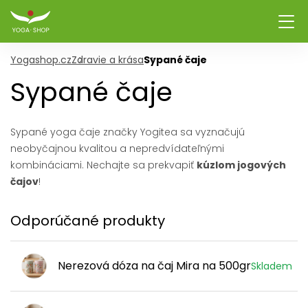
Yogashop.cz
Zdravie a krása
Sypané čaje
Sypané čaje
Sypané yoga čaje značky Yogitea sa vyznačujú
neobyčajnou kvalitou a nepredvídateľnými
kombináciami. Nechajte sa prekvapiť
kúzlom jogových
čajov
!
Odporúčané produkty
Nerezová dóza na čaj Mira na 500gr
Skladem