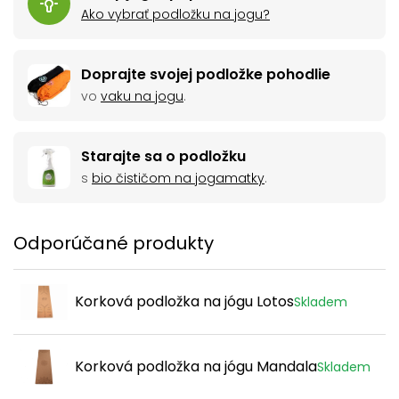
je natlačený
vodovými farbami
. Ku korkovým podložkám
Ako vybrať podložku na jogu?
dodávame aj pružný popruh, v ktorom ich môžete
skladovať alebo prenášať.
Doprajte svojej podložke pohodlie
vo
vaku na jogu
.
Starajte sa o podložku
s
bio čističom na jogamatky
.
Odporúčané produkty
Korková podložka na jógu Lotos
Skladem
Korková podložka na jógu Mandala
Skladem