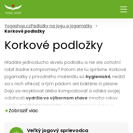
Yogashop.cz
Podložky na jogu a jogamatky
Korkové podložky
Korkové podložky
Hľadáte jednoducho skvelú podložku a nie ste ochotní
robiť žiadne kompromisy? Potom ste tu správne. Korkové
jogamatky z prírodného materiálu sú
hygienické
, nedrží
sa v nich vlhkosť, a tým pádom ani baktérie či plesne.
Dajú sa recyklovať alebo kompostovať a vďaka svojej
odolnosti
vydržia vo výbornom stave
mnoho rokov.
Vďaka
hladkému povrchu
sú príjemné na dotyk a
+
Zobraziť viac
zároveň lahodia oku. Vrchná vrstva je vyrobená z korku,
spodná vrstva je z kaučuku, takže podložka priľne k
podlahe, neroluje sa a zabezpečí dokonalú stabilitu. Vzor
Veľký jogový sprievodca