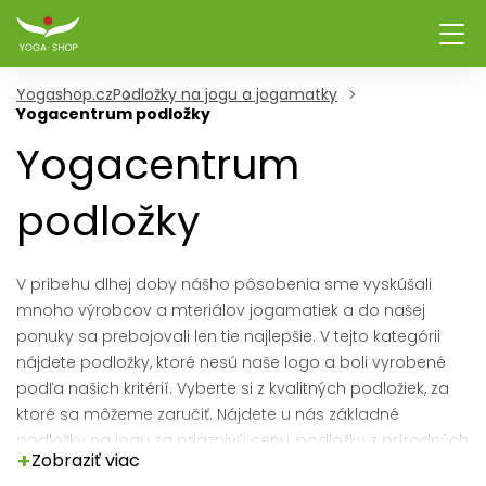
Yogashop.cz
Podložky na jogu a jogamatky
Yogacentrum podložky
Yogacentrum
podložky
V pribehu dlhej doby nášho pôsobenia sme vyskúšali
mnoho výrobcov a mteriálov jogamatiek a do našej
ponuky sa prebojovali len tie najlepšie. V tejto kategórii
nájdete podložky, ktoré nesú naše logo a boli vyrobené
podľa našich kritérií. Vyberte si z kvalitných podložiek, za
ktoré sa môžeme zaručiť. Nájdete u nás základné
podložky na jogu za priaznivú cenu, podložky z prírodných
+
Zobraziť viac
materiálov, i krásné dizajnové podložky.