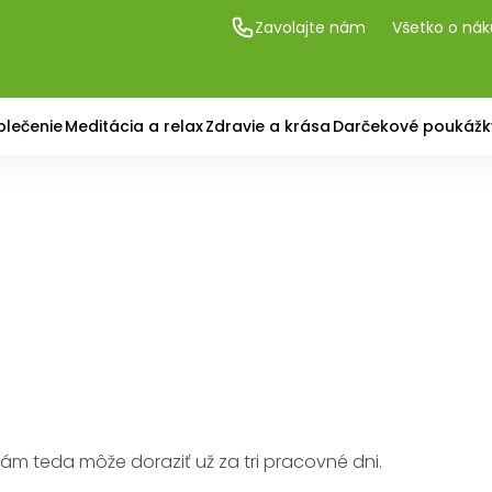
Zavolajte nám
Všetko o ná
blečenie
Meditácia a relax
Zdravie a krása
Darčekové poukážk
Vám teda môže doraziť už za tri pracovné dni.