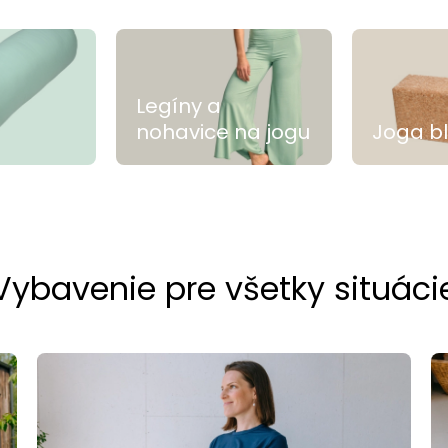
Legíny a
nohavice na jogu
Joga b
Vybavenie pre všetky situáci