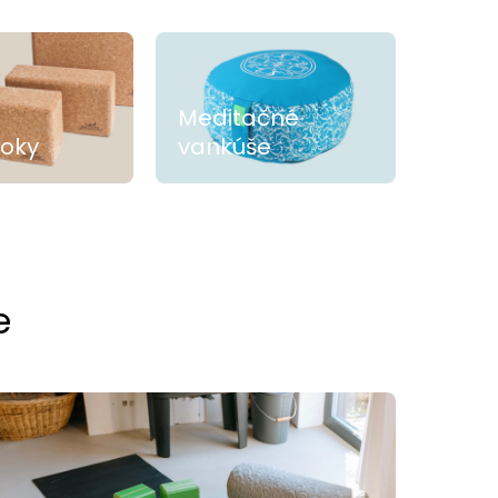
Meditačné
loky
vankúše
e