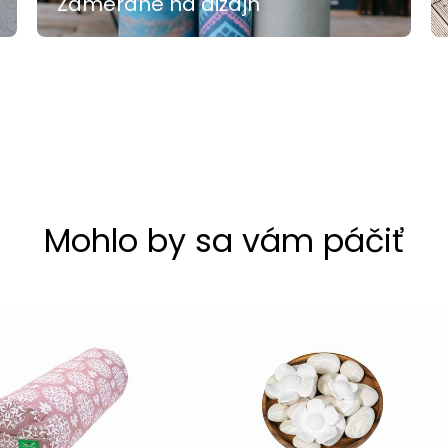
Zamerané na dizajn
Mohlo by sa vám páčiť