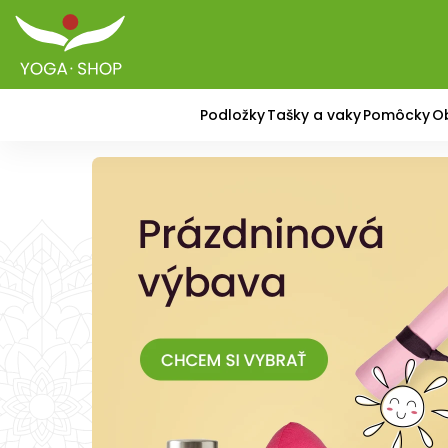
Podložky
Tašky a vaky
Pomôcky
O
Vybavenie na jógu –