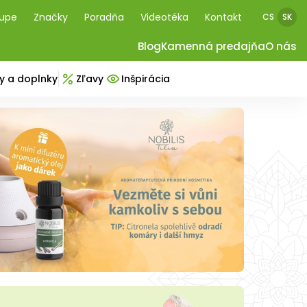
kupe
Značky
Poradňa
Videotéka
Kontakt
CS
SK
Blog
Kamenná predajňa
O nás
y a doplnky
Zľavy
Inšpirácia
a oblečenie