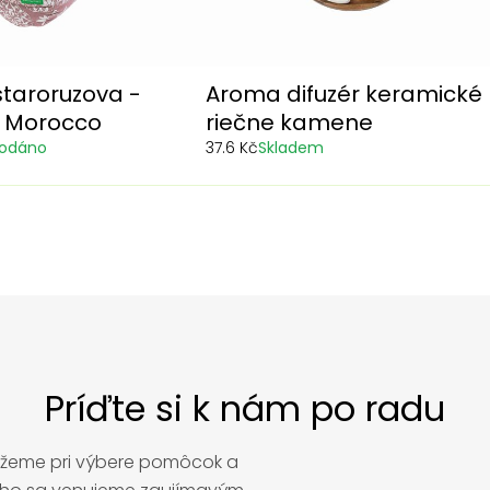
staroruzova -
Aroma difuzér keramické
a Morocco
riečne kamene
rodáno
37.6 Kč
Skladem
Príďte si k nám po radu
ôžeme pri výbere pomôcok a