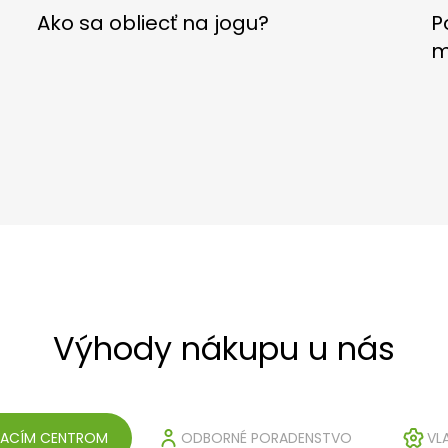
P
Ako sa obliecť na jogu?
m
Výhody nákupu u nás
VACÍM CENTROM
ODBORNÉ PORADENSTVO
VL