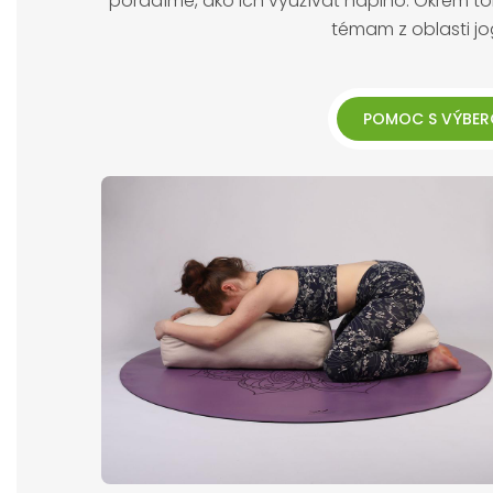
poradíme, ako ich využívať naplno. Okrem 
témam z oblasti jo
POMOC S VÝBER