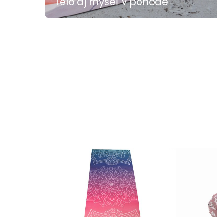
Telo aj myseľ v pohode