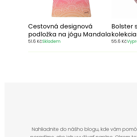
Cestovná designová
Bolster 
podložka na jógu Mandala
kolekci
51.6 Kč
Skladem
55.6 Kč
Vyp
Nahliadnite do nášho blogu, kde vám pom