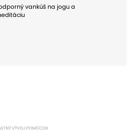
odporný vankúš na jogu a
editáciu
ASTNÝ VÝVOJ POMÔCOK