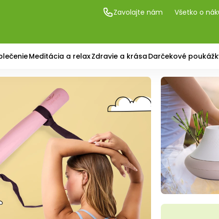
Zavolajte nám
Všetko o ná
blečenie
Meditácia a relax
Zdravie a krása
Darčekové poukážk
 podložky, pomôcky 