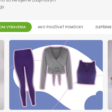
toho sa venujeme zaujímavým
gy.
OM VYBAVENIA
AKO POUŽÍVAŤ POMÔCKY
ZLEPŠENI