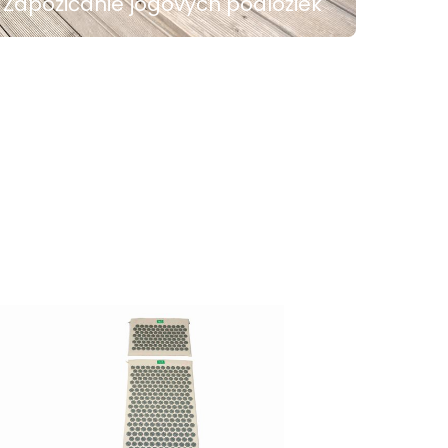
Zapožičanie jogových podložiek