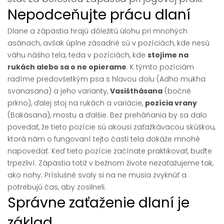
Nepodceňujte prácu dlaní
Dlane a zápästia hrajú dôležitú úlohu pri mnohých
asánach, avšak úplne zásadné sú v pozíciách, kde nesú
váhu nášho tela, teda v pozíciách, kde
stojíme na
rukách alebo sa o ne opierame
. K týmto pozíciám
radíme predovšetkým psa s hlavou dolu (Adho mukha
svanasana) a jeho varianty,
Vasišthásana
(bočné
prkno), ďalej stoj na rukách a variácie,
pozícia vrany
(Bakásana), mostu a ďalšie. Bez preháňania by sa dalo
povedať, že tieto pozície sú akousi zaťažkávacou skúškou,
ktorá nám o fungovaní tejto časti tela dokáže mnohé
napovedať. Keď tieto pozície začínate praktikovať, buďte
trpezliví. Zápästia totiž v bežnom živote nezaťažujeme tak,
ako nohy. Príslušné svaly si na ne musia zvyknúť a
potrebujú čas, aby zosilneli.
Správne zaťaženie dlaní je
základ