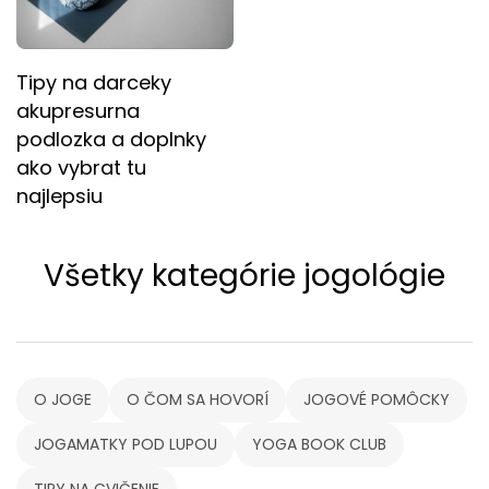
Tipy na darceky
akupresurna
podlozka a doplnky
ako vybrat tu
najlepsiu
Všetky kategórie jogológie
O JOGE
O ČOM SA HOVORÍ
JOGOVÉ POMÔCKY
JOGAMATKY POD LUPOU
YOGA BOOK CLUB
TIPY NA CVIČENIE