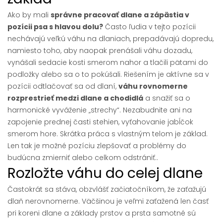
Ako by mali
správne pracovať dlane a zápästia v
pozícii psa s hlavou dolu?
Často ľudia v tejto pozícii
nechávajú veľkú váhu na dlaniach, prepadávajú dopredu,
namiesto toho, aby naopak prenášali váhu dozadu,
vynášali sedacie kosti smerom nahor a tlačili pätami do
podložky alebo sa o to pokúšali. Riešením je aktívne sa v
pozícii odtlačovať sa od dlaní,
váhu rovnomerne
rozprestrieť medzi dlane a chodidlá
a snažiť sa o
harmonické vyváženie „strechy“. Nezabudnite ani na
zapojenie prednej časti stehien, vyťahovanie jabĺčok
smerom hore. Skrátka práca s vlastným telom je základ.
Len tak je možné pozíciu zlepšovať a problémy do
budúcna zmierniť alebo celkom odstrániť..
Rozložte váhu do celej dlane
Častokrát sa stáva, obzvlášť začiatočníkom, že zaťažujú
dlaň nerovnomerne. Väčšinou je veľmi zaťažená len časť
pri koreni dlane a základy prstov a prsta samotné sú