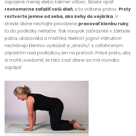
zapojené menej alebo takmer vôbec. Skúste opäť
rovnomerne zaťažiť celú dlaň
, a to vrátane prstov.
Prsty
roztvorte jemne od seba, ako keby do vejárika
. V
strede dlane nechajte prirodzene
pracovať klenbu ruky
,
tú do podložky netlačte. Tlak naopak zdôraznite v základe
palca, ukazováka a malíčka. Niektorí jogoví inštruktori
nechávajú klientov vyskúšať si „strechu“ s odľahčeným
zápästím nad podložkou, len na prstoch. Práve preto, aby
si mohli uvedomiť, že táto časť dlane sa má rovnako
zapájať.