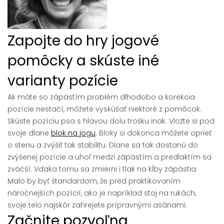
Zapojte do hry jogové
pomôcky a skúste iné
varianty pozície
Ak máte so zápästím problém dlhodobo a korekcia
pozície nestačí, môžete vyskúšať niektoré z pomôcok.
Skúste pozíciu psa s hlavou dolu trošku inak. Vložte si pod
svoje dlane
blok na jogu
. Bloky si dokonca môžete oprieť
o stenu a zvýšiť tak stabilitu. Dlane sa tak dostanú do
zvýšenej pozície a uhoľ medzi zápästím a predlaktím sa
zväčší. Vďaka tomu sa zmierni i tlak na kĺby zápästia.
Malo by byť štandardom, že pred praktikovaním
náročnejších pozícií, ako je napríklad stoj na rukách,
svoje telo najskôr zahrejete prípravnými asánami.
Začnite pozvoľna