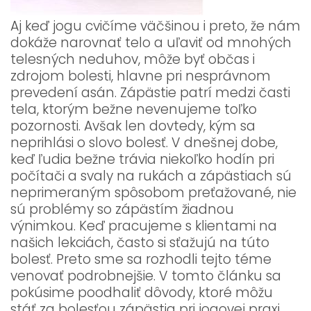
Aj keď jogu cvičíme väčšinou i preto, že nám
dokáže narovnať telo a uľaviť od mnohých
telesných neduhov, môže byť občas i
zdrojom bolesti, hlavne pri nesprávnom
prevedení asán. Zápästie patrí medzi časti
tela, ktorým bežne nevenujeme toľko
pozornosti. Avšak len dovtedy, kým sa
neprihlási o slovo bolesť. V dnešnej dobe,
keď ľudia bežne trávia niekoľko hodín pri
počítači a svaly na rukách a zápästiach sú
neprimeraným spôsobom preťažované, nie
sú problémy so zápästím žiadnou
výnimkou. Keď pracujeme s klientami na
našich lekciách, často si sťažujú na túto
bolesť. Preto sme sa rozhodli tejto téme
venovať podrobnejšie. V tomto článku sa
pokúsime poodhaliť dôvody, ktoré môžu
stáť za bolesťou zápästia pri jogovej praxi.