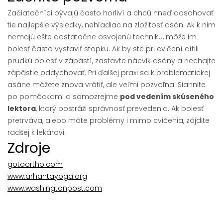
Začiatočníci bývajú často horliví a chcú hneď dosahovať
tie najlepšie výsledky, nehľadiac na zložitosť asán. Ak k nim
nemajú ešte dostatočne osvojenú techniku, môže im
bolesť často vystaviť stopku. Ak by ste pri cvičení cítili
prudkú bolesť v zápästí, zastavte nácvik asány a nechajte
zápästie oddychovať. Pri ďalšej praxi sa k problematickej
asáne môžete znova vrátiť, ale veľmi pozvoľna. Siahnite
po pomôckami a samozrejme
pod vedením skúseného
lektora
, ktorý postráži správnosť prevedenia. Ak bolesť
pretrváva, alebo máte problémy i mimo cvičenia, zájdite
radšej k lekárovi.
Zdroje
gotoortho.com
www.arhantayoga.org
www.washingtonpost.com