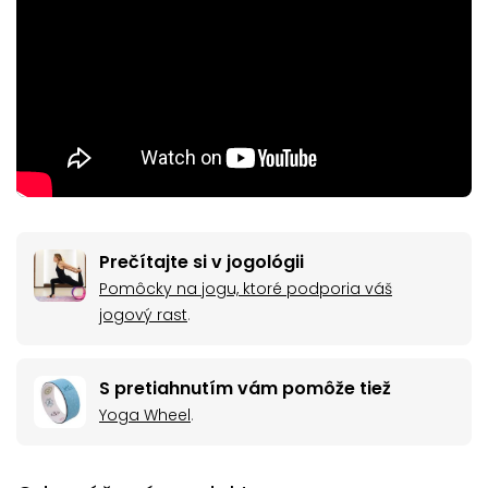
Prečítajte si v jogológii
Pomôcky na jogu, ktoré podporia váš
jogový rast
.
S pretiahnutím vám pomôže tiež
Yoga Wheel
.