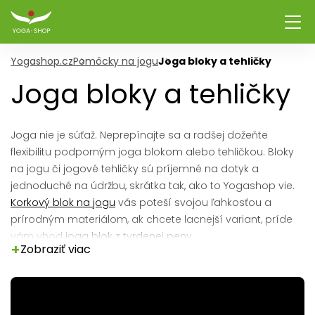
Yogashop.cz
Pomôcky na jogu
Joga bloky a tehličky
Joga bloky a tehličky
Joga nie je súťaž. Neprepínajte sa a radšej dožeňte
flexibilitu podporným joga blokom alebo tehličkou. Bloky
na jogu či jogové tehličky sú príjemné na dotyk a
jednoduché na údržbu, skrátka tak, ako to Yogashop vie.
Korkový blok na jogu
vás poteší svojou ľahkosťou a
prírodným materiálom, ak chcete lacnejší variant, príde
vám vhod
joga blok z tvrdenej peny
.
+
Zobraziť viac