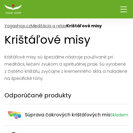
Yogashop.cz
Meditácia a relax
Krištáľové misy
Krištáľové misy
Krištáľové misy sú špeciálne nástroje používané pri
meditácii, liečení zvukom a spirituálnej praxi. Sú vyrobené
z čistého krištáľu, zvyčajne z kremenného skla, a naladené
na špecifické tóny.
Odporúčané produkty
Súprava čakrových krištáľových mís
Skladem