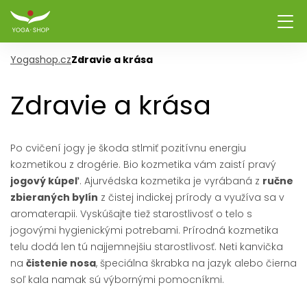
Yogashop.cz
Zdravie a krása
Zdravie a krása
Po cvičení jogy je škoda stlmiť pozitívnu energiu
kozmetikou z drogérie. Bio kozmetika vám zaistí pravý
jogový kúpeľ
. Ajurvédska kozmetika je vyrábaná z
ručne
zbieraných bylín
z čistej indickej prírody a využíva sa v
aromaterapii. Vyskúšajte tiež starostlivosť o telo s
jogovými hygienickými potrebami. Prírodná kozmetika
telu dodá len tú najjemnejšiu starostlivosť. Neti kanvička
na
čistenie nosa
, špeciálna škrabka na jazyk alebo čierna
soľ kala namak sú výbornými pomocníkmi.