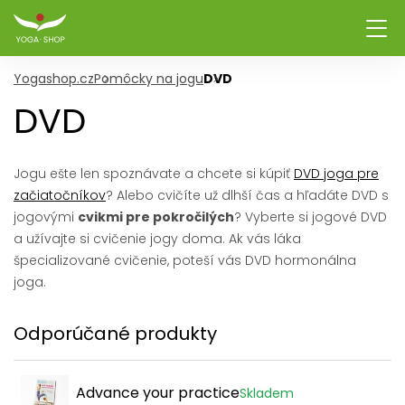
Yogashop.cz
Pomôcky na jogu
DVD
DVD
Jogu ešte len spoznávate a chcete si kúpiť
DVD joga pre
začiatočníkov
? Alebo cvičíte už dlhší čas a hľadáte DVD s
jogovými
cvikmi pre pokročilých
? Vyberte si jogové DVD
a užívajte si cvičenie jogy doma. Ak vás láka
špecializované cvičenie, poteší vás DVD hormonálna
joga.
Odporúčané produkty
Advance your practice
Skladem