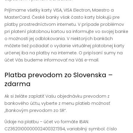
Prijímame všetky karty VISA, VISA Electron, Maestro a
MasterCard. České banky však často karty blokujú pre
platby prostredníctvom internetu. V prípade problémov
pri platení platobnou kartou sa informujte vo svojej banke
o možnosti jej odblokovania. V niektorých bankách
môžete tiež požiadať o vydanie virtuálnej platobnej karty
určenej iba na platby na internete. O pripísaní sumy na
účet Vás budeme informovať na Váš e-mail.
Platba prevodom zo Slovenska –
zdarma
Ak si želáte zaplatiť Vašu objednávku prevodom z
bankového účtu, vyberte z menu platieb možnosť
„Bankovým prevodom zo SR“.
Údaje na platbu – účet vo formáte IBAN:
CZ3620100000002400327394, variabilný symbol: číslo