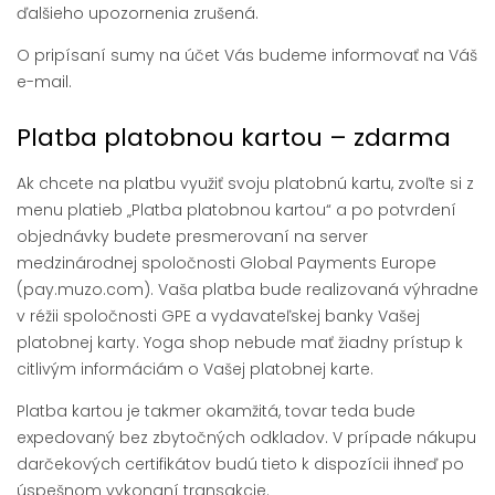
ďalšieho upozornenia zrušená.
O pripísaní sumy na účet Vás budeme informovať na Váš
e-mail.
Platba platobnou kartou – zdarma
Ak chcete na platbu využiť svoju platobnú kartu, zvoľte si z
menu platieb „Platba platobnou kartou“ a po potvrdení
objednávky budete presmerovaní na server
medzinárodnej spoločnosti Global Payments Europe
(pay.muzo.com). Vaša platba bude realizovaná výhradne
v réžii spoločnosti GPE a vydavateľskej banky Vašej
platobnej karty. Yoga shop nebude mať žiadny prístup k
citlivým informáciám o Vašej platobnej karte.
Platba kartou je takmer okamžitá, tovar teda bude
expedovaný bez zbytočných odkladov. V prípade nákupu
darčekových certifikátov budú tieto k dispozícii ihneď po
úspešnom vykonaní transakcie.