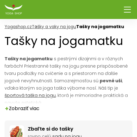
Yogashop.cz
Tašky a vaky na jogu
Tašky na jogamatku
Tašky na jogamatku
Tašky na jogamatku
s pestrými dizajnmi a v rôznych
farbách! Priestranné tašky na jogu presne prispôsobené
tvaru podložky na cvičenie a s priestorom na ďalšie
jogové nevyhnutnosti. Samozrejmosťou sú
pevné uši
,
vďaka ktorým sa joga taška výborne nosí. Náš tip je
športová taška na jogu
, ktorá je mimoriadne praktická a
navyše estetická.
+
Zobraziť viac
Zbaľte si do tašky
rovno celú
sadu na jogu
.