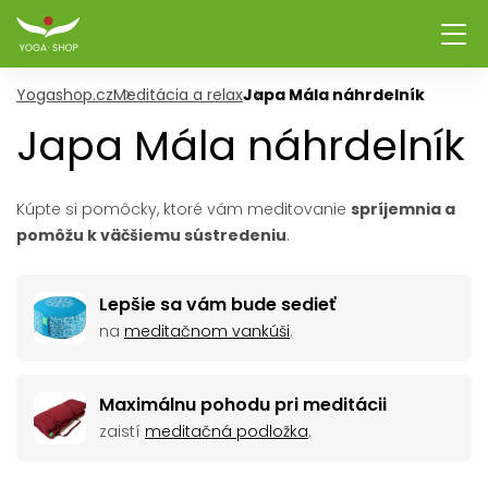
Yogashop.cz
Meditácia a relax
Japa Mála náhrdelník
Japa Mála náhrdelník
Kúpte si pomôcky, ktoré vám meditovanie
spríjemnia a
pomôžu k väčšiemu sústredeniu
.
Lepšie sa vám bude sedieť
na
meditačnom vankúši
.
Maximálnu pohodu pri meditácii
zaistí
meditačná podložka
.