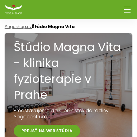
Yogashop.cz
Štúdio Magna Vita
Štúdio Magna Vita
- klinika
fyzioterapie v
Prahe
Predstavujeme ďalší prírastok do rodiny
Yogacentrum.
PREJSŤ NA WEB ŠTÚDIA