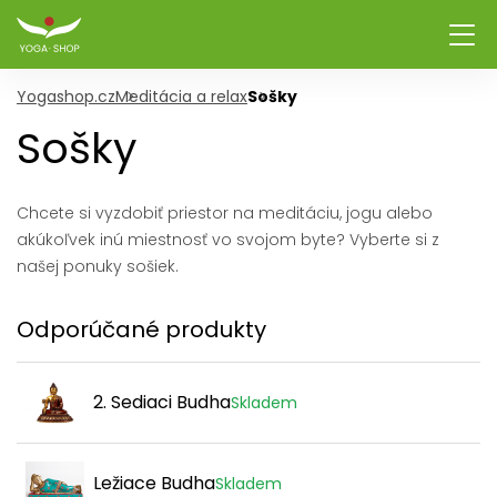
Yogashop.cz
Meditácia a relax
Sošky
Sošky
Chcete si vyzdobiť priestor na meditáciu, jogu alebo
akúkoľvek inú miestnosť vo svojom byte? Vyberte si z
našej ponuky sošiek.
Odporúčané produkty
2. Sediaci Budha
Skladem
Ležiace Budha
Skladem