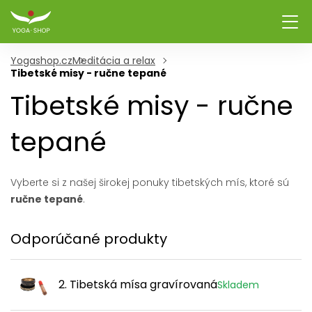
Yogashop.cz
Meditácia a relax
Tibetské misy - ručne tepané
Tibetské misy - ručne
tepané
Vyberte si z našej širokej ponuky tibetských mís, ktoré sú
ručne tepané
.
Odporúčané produkty
2. Tibetská mísa gravírovaná
Skladem