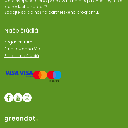
Máte svoj web alebo prispievate na blog a chceli by ste si
jednoducho zarobiť?
Zapojte sa do nášho partnerského programu.
Naše štúdiá
Yogacentrum
Studio Magna Vita
Zariadime štúdiá
Web realizoval Greendot