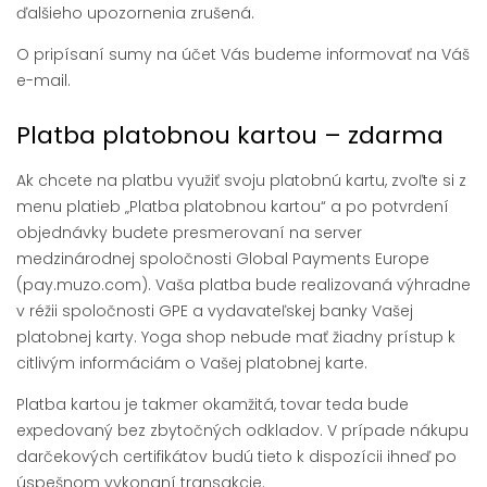
ďalšieho upozornenia zrušená.
O pripísaní sumy na účet Vás budeme informovať na Váš
e-mail.
Platba platobnou kartou – zdarma
Ak chcete na platbu využiť svoju platobnú kartu, zvoľte si z
menu platieb „Platba platobnou kartou“ a po potvrdení
objednávky budete presmerovaní na server
medzinárodnej spoločnosti Global Payments Europe
(pay.muzo.com). Vaša platba bude realizovaná výhradne
v réžii spoločnosti GPE a vydavateľskej banky Vašej
platobnej karty. Yoga shop nebude mať žiadny prístup k
citlivým informáciám o Vašej platobnej karte.
Platba kartou je takmer okamžitá, tovar teda bude
expedovaný bez zbytočných odkladov. V prípade nákupu
darčekových certifikátov budú tieto k dispozícii ihneď po
úspešnom vykonaní transakcie.