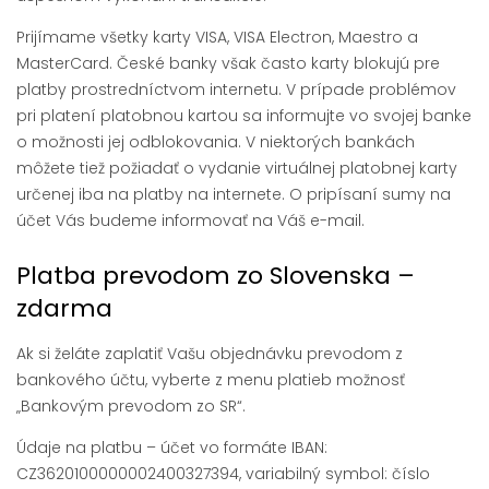
Prijímame všetky karty VISA, VISA Electron, Maestro a
MasterCard. České banky však často karty blokujú pre
platby prostredníctvom internetu. V prípade problémov
pri platení platobnou kartou sa informujte vo svojej banke
o možnosti jej odblokovania. V niektorých bankách
môžete tiež požiadať o vydanie virtuálnej platobnej karty
určenej iba na platby na internete. O pripísaní sumy na
účet Vás budeme informovať na Váš e-mail.
Platba prevodom zo Slovenska –
zdarma
Ak si želáte zaplatiť Vašu objednávku prevodom z
bankového účtu, vyberte z menu platieb možnosť
„Bankovým prevodom zo SR“.
Údaje na platbu – účet vo formáte IBAN:
CZ3620100000002400327394, variabilný symbol: číslo