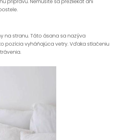
nu prípravu. Nemusíte sa prezliekať ani
postele.
rany na stranu. Táto ásana sa nazýva
o pozícia vyháňajúca vetry. Vďaka stlačeniu
trávenia.