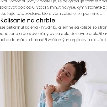
ľkou výhodou jogy v posteli je, že nevyžaduje takmer žiad
zbaľovať podložku. Stačí 5 minút navyše, kým vstanete z 
skúšajte túto zostavu, ktorá vám zaberie len pár minút.
. Kolísanie na chrbte
eže pritiahnuť kolená k hrudníku a jemne sa kolíšte zo st
anásana a do slovenčiny by sa dala doslovne preložiť ak
ucha dochádza k masáži vnútorných orgánov a aktivácii 