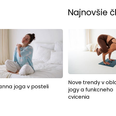
Najnovšie č
Nove trendy v obla
anna joga v posteli
jogy a funkcneho
cvicenia