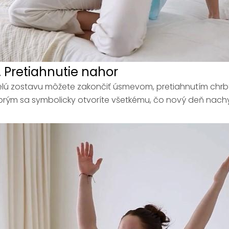
. Pretiahnutie nahor
lú zostavu môžete zakončiť úsmevom, pretiahnutím chrb
orým sa symbolicky otvoríte všetkému, čo nový deň nach