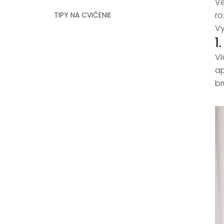
Ve
ro
TIPY NA CVIČENIE
Vy
1
Vl
ap
br