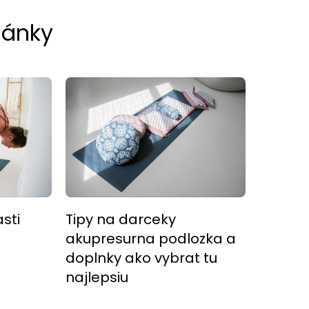
lánky
sti
Tipy na darceky
akupresurna podlozka a
doplnky ako vybrat tu
najlepsiu