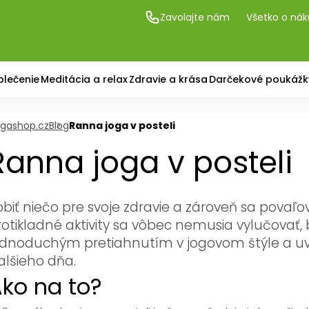
Zavolajte nám
Všetko o ná
blečenie
Meditácia a relax
Zdravie a krása
Darčekové poukážk
gashop.cz
Blog
Ranna joga v posteli
Ranna joga v posteli
obiť niečo pre svoje zdravie a zároveň sa povaľo
rotikladné aktivity sa vôbec nemusia vylučovať,
ednoduchým pretiahnutím v jogovom štýle a uvid
alšieho dňa.
ko na to?