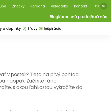
kupe
Značky
Poradňa
Videotéka
Kontakt
CS
SK
Blog
Kamenná predajňa
O nás
y a doplnky
Zľavy
Inšpirácia
vať v posteli? Tieto na prvý pohľad
 ba naopak. Začnite ráno
íte, s akou ľahkosťou vykročíte do