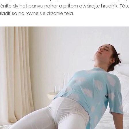
čnite dvíhať panvu nahor a pritom otvárajte hrudník. Tát
ladiť sa na rovnejšie držanie tela.