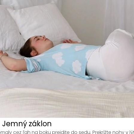
. Jemný záklon
maly cez ľah na boku prejdite do sedu. Prekrížte nohy v l