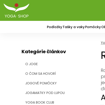
Podložky
Tašky a vaky
Pomôcky
O
Yo
Kategórie článkov
O JOGE
R
O ČOM SA HOVORÍ
p
j
JOGOVÉ POMÔCKY
ď
JOGAMATKY POD LUPOU
A
YOGA BOOK CLUB