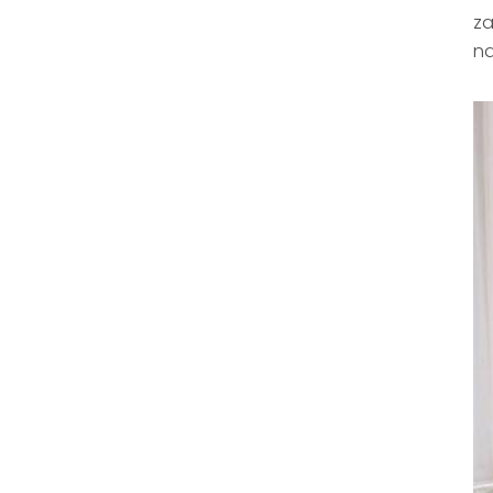
za
na