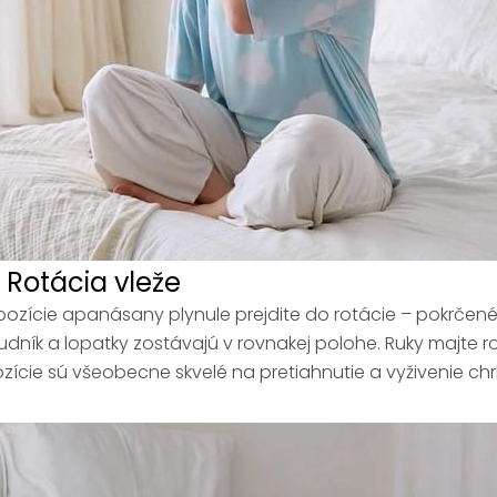
. Rotácia vleže
pozície apanásany plynule prejdite do rotácie – pokrčené
udník a lopatky zostávajú v rovnakej polohe. Ruky majte r
zície sú všeobecne skvelé na pretiahnutie a vyživenie chr