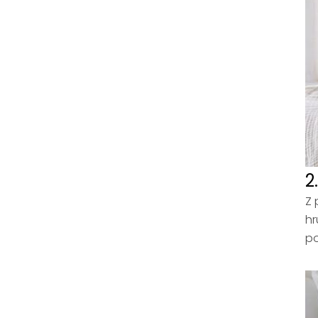
2
Z 
hr
po