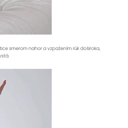
tice smerom nahor a vzpažením rúk doširoka,
ystá.