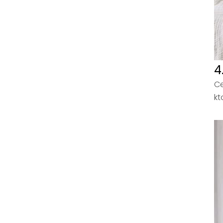
4
Ce
kt