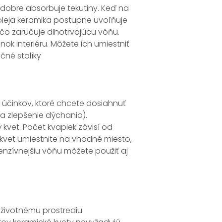
 dobre absorbuje tekutiny. Keď na
 oleja keramika postupne uvoľňuje
 čo zaručuje dlhotrvajúcu vôňu.
nok interiéru. Môžete ich umiestniť
čné stolíky
o účinkov, ktoré chcete dosiahnuť
na zlepšenie dýchania).
kvet. Počet kvapiek závisí od
ý kvet umiestnite na vhodné miesto,
tenzívnejšiu vôňu môžete použiť aj
k životnému prostrediu.