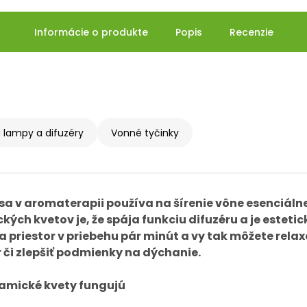
Informácie o produkte
Popis
Recenzie
lampy a difuzéry
Vonné tyčinky
 sa v aromaterapii používa na šírenie vône esenciáln
kých kvetov je, že spája funkciu difuzéru a je estet
a priestor v priebehu pár minút a vy tak môžete relax
r či zlepšiť podmienky na dýchanie.
amické kvety fungujú