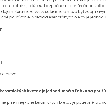
sť: Na rozdiel od aromaterapie alebo elektrických difuz
pla ani elektrinu, takže sú bezpečnou a nenáročnou voľbo
ý dojem: Keramické kvety sú krásne a môžu byť zaujímavým
hé používanie: Aplikácia esenciálnych olejov je jednoduc
y
m
l
a a drevo
keramických kvetov je jednoduchá a ľahko sa použí
nie príjemnej vône keramických kvetov je potrebné pravid