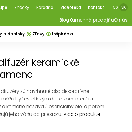
kupe
Značky
Poradňa
Videotéka
Kontakt
CS
SK
Blog
Kamenná predajňa
O nás
y a doplnky
Zľavy
Inšpirácia
ifuzér keramické
 kamene
 difuzéry sú navrhnuté ako dekoratívne
 môžu byť estetickým doplnkom interiéru.
y a kamene nasávajú esenciálny olej a potom
ujú jeho vôňu do priestoru.
Viac o produkte