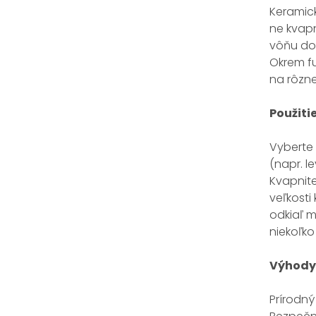
Keramick
ne kvapn
vôňu do 
Okrem fu
na rôzne
Použiti
Vyberte 
(napr. l
Kvapnite
veľkosti
odkiaľ m
niekoľko
Výhody
Prírodný