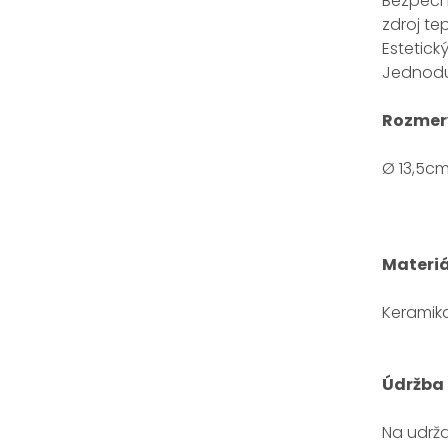
Bezpečno
zdroj te
Estetick
Jednoduc
Rozmer
Ø 13,5c
Materiá
Keramik
Údržba 
Na udrža