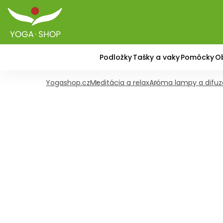
Podložky
Tašky a vaky
Pomôcky
O
Yogashop.cz
Meditácia a relax
Aróma lampy a difuz