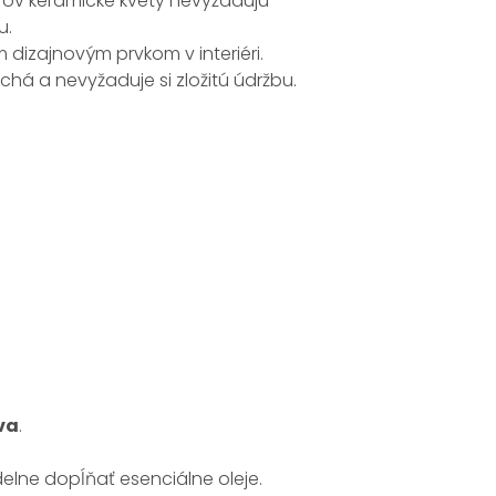
érov keramické kvety nevyžadujú
u.
 dizajnovým prvkom v interiéri.
há a nevyžaduje si zložitú údržbu.
va
.
elne dopĺňať esenciálne oleje.