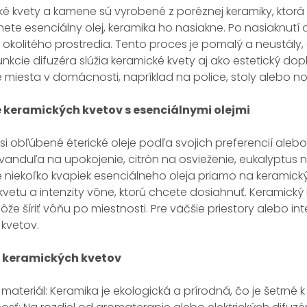
é kvety a kamene sú vyrobené z poréznej keramiky, ktorá
ete esenciálny olej, keramika ho nasiakne. Po nasiaknutí
okolitého prostredia. Tento proces je pomalý a neustály,
nkcie difuzéra slúžia keramické kvety aj ako estetický dopl
 miesta v domácnosti, napríklad na police, stoly alebo no
e keramických kvetov s esenciálnymi olejmi
si obľúbené éterické oleje podľa svojich preferencií aleb
evanduľa na upokojenie, citrón na osvieženie, eukalyptus 
 niekoľko kvapiek esenciálneho oleja priamo na keramický 
 kvetu a intenzity vône, ktorú chcete dosiahnuť. Keramick
ôže šíriť vôňu po miestnosti. Pre väčšie priestory alebo in
 kvetov.
 keramických kvetov
 materiál: Keramika je ekologická a prírodná, čo je šetrné 