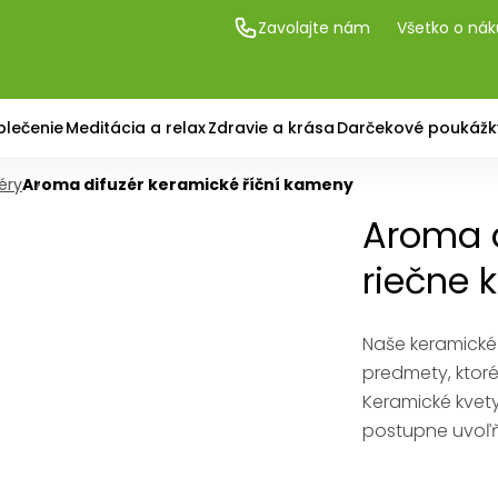
Zavolajte nám
Všetko o ná
blečenie
Meditácia a relax
Zdravie a krása
Darčekové poukážk
éry
Aroma difuzér keramické říční kameny
Aroma d
riečne
Naše keramické
predmety, ktoré
Keramické kvet
postupne uvoľň