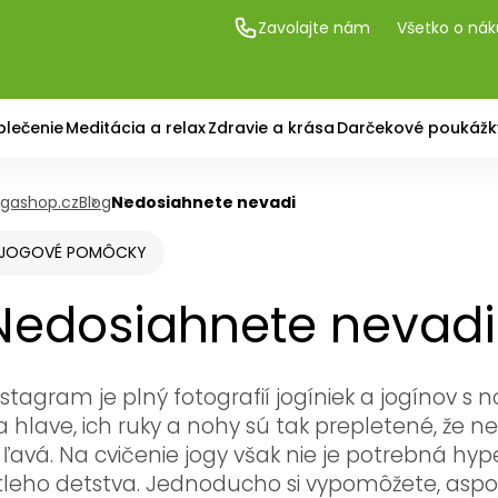
Zavolajte nám
Všetko o ná
blečenie
Meditácia a relax
Zdravie a krása
Darčekové poukážk
gashop.cz
Blog
Nedosiahnete nevadi
JOGOVÉ POMÔCKY
Nedosiahnete nevadi
nstagram je plný fotografií jogíniek a jogínov s 
a hlave, ich ruky a nohy sú tak prepletené, že ne
e ľavá. Na cvičenie jogy však nie je potrebná hy
tleho detstva. Jednoducho si vypomôžete, aspoň