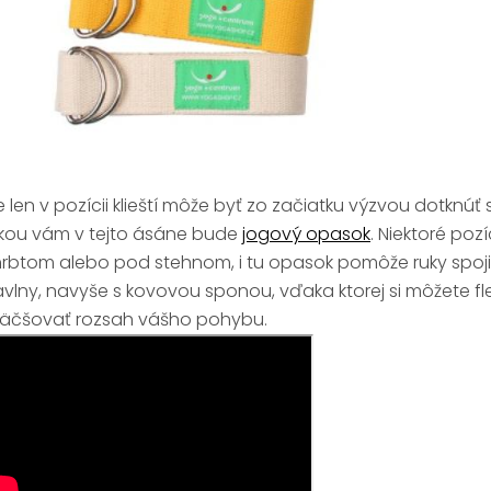
e len v pozícii klieští môže byť zo začiatku výzvou dotknú
kou vám v tejto ásáne bude
jogový opasok
. Niektoré poz
rbtom alebo pod stehnom, i tu opasok pomôže ruky spoji
vlny, navyše s kovovou sponou, vďaka ktorej si môžete fl
äčšovať rozsah vášho pohybu.