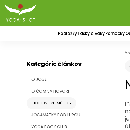
Podložky
Tašky a vaky
Pomôcky
O
Yo
Kategórie článkov
O JOGE
O ČOM SA HOVORÍ
I
JOGOVÉ POMÔCKY
n
JOGAMATKY POD LUPOU
j
ú
YOGA BOOK CLUB