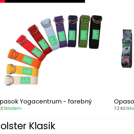
pasok Yogacentrum - farebný
Opaso
Kč
Skladem
7.2 Kč
Skl
olster Klasik