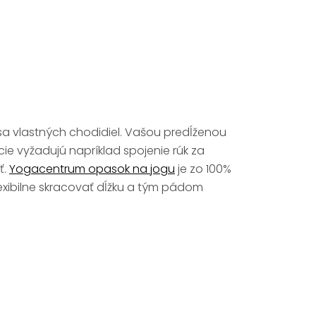
ť sa vlastných chodidiel. Vašou predĺženou
ície vyžadujú napríklad spojenie rúk za
ť.
Yogacentrum opasok na jogu
je zo 100%
exibilne skracovať dĺžku a tým pádom