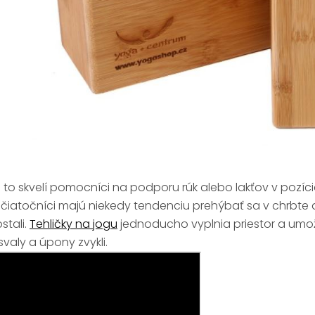
 to skvelí pomocníci na podporu rúk alebo lakťov v pozíc
čiatočníci majú niekedy tendenciu prehýbať sa v chrbte al
stali.
Tehličky na jogu
jednoducho vyplnia priestor a umož
 svaly a úpony zvykli.