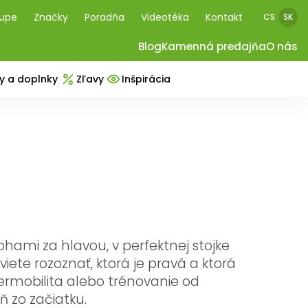
kupe
Značky
Poradňa
Videotéka
Kontakt
CS
SK
Blog
Kamenná predajňa
O nás
y a doplnky
Zľavy
Inšpirácia
nohami za hlavou, v perfektnej stojke
viete rozoznať, ktorá je pravá a ktorá
permobilita alebo trénovanie od
 zo začiatku.