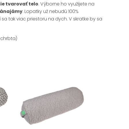
ie tvarovať telo
. Výborne ho využijete na
pránajámy
. Lopatky už nebudú 100%
í sa tak viac priestoru na dych. V skratke by sa
 chrbta)