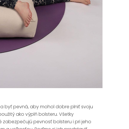
a byť pevná, aby mohol dobre plniť svoju
 použitý ako výplň bolsteru. Všetky
ré zabezpečujú pevnosť bolsteru i pri jeho