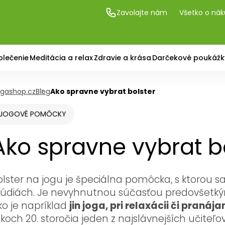
Zavolajte nám
Všetko o ná
blečenie
Meditácia a relax
Zdravie a krása
Darčekové poukážk
gashop.cz
Blog
Ako spravne vybrat bolster
JOGOVÉ POMÔCKY
Ako spravne vybrat b
olster na jogu je špeciálna pomôcka, s ktorou s
túdiách. Je nevyhnutnou súčasťou predovšetký
ko je napríklad
jin joga, pri relaxácii či pranáj
koch 20. storočia jeden z najslávnejších učiteľov 