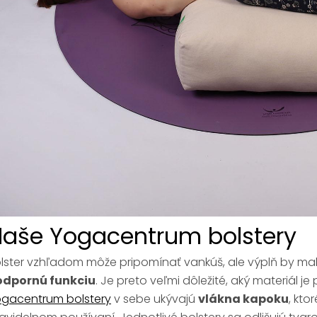
aše Yogacentrum bolstery
lster vzhľadom môže pripomínať vankúš, ale výplň by mal
odpornú funkciu
. Je preto veľmi dôležité, aký materiál je
gacentrum bolstery
v sebe ukývajú
vlákna kapoku
, kto