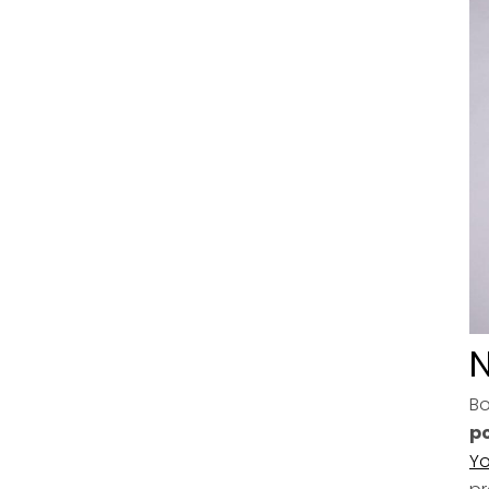
N
Bo
p
Yo