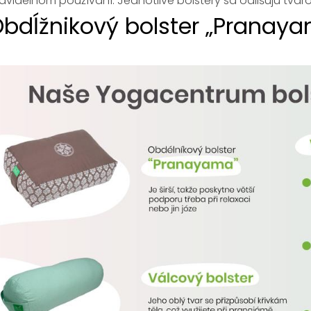
avidelnom používaní. Jednotlivé bolstery sa odlišujú tvar
bdĺžnikový bolster „Pranay