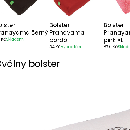
olster
Bolster
Bolster
ranayama černý
Pranayama
Pranaya
bordó
pink XL
 Kč
Skladem
54 Kč
Vyprodáno
87.6 Kč
Skla
válny bolster