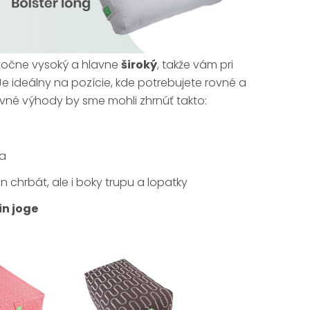
atočne vysoký a hlavne
široký
, takže vám pri
 Je ideálny na pozície, kde potrebujete rovné a
avné výhody by sme mohli zhrnúť takto:
ba
 chrbát, ale i boky trupu a lopatky
jin joge