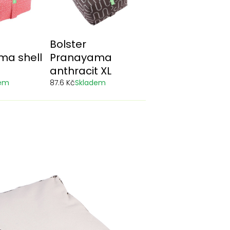
Bolster
ma shell
Pranayama
anthracit XL
dem
87.6 Kč
Skladem