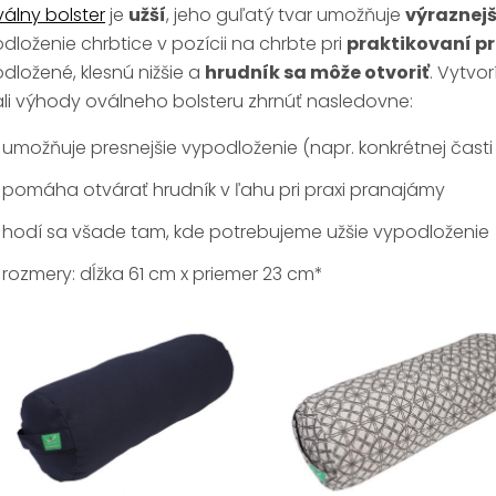
álny bolster
je
užší
, jeho guľatý tvar umožňuje
výraznejš
dloženie chrbtice v pozícii na chrbte pri
praktikovaní 
dložené, klesnú nižšie a
hrudník sa môže otvoriť
. Vytvor
li výhody oválneho bolsteru zhrnúť nasledovne:
umožňuje presnejšie vypodloženie (napr. konkrétnej časti
pomáha otvárať hrudník v ľahu pri praxi pranajámy
hodí sa všade tam, kde potrebujeme užšie vypodloženie
rozmery: dĺžka 61 cm x priemer 23 cm*