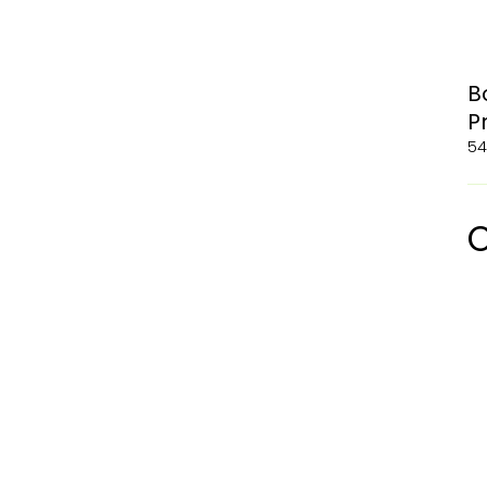
B
P
54
O