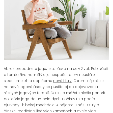
Ak raz prepadnete joge, je to láska na celý život. Publikácií
o tomto životnom štýle je nespočet a my neustále
sledujeme trh a dopĺňame
nové tituly
. Okrem inšpirácie
na nové jogové ásany sa pustite aj do objavovania
rôznych jogových terapií. Ďalej sa môžete hlbšie ponoriť
do teórie jogy, do umenia dychu, očisty tela podľa
ajurvédy i hlbokej meditácie. A nájdete u nás i tituly o
čínskej medicíne, liečivých kameňoch a oveľa viac.