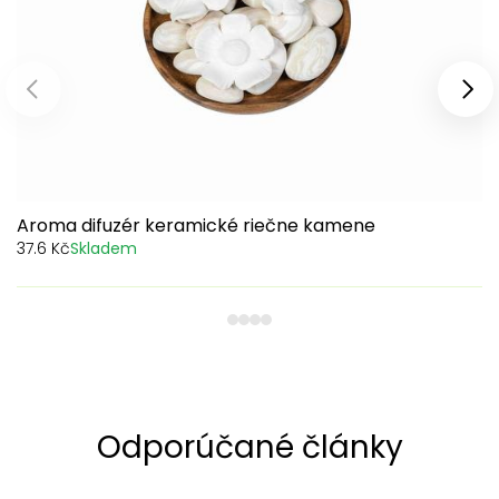
Předchozí produkty
Dal
Aroma difuzér keramické riečne kamene
37.6 Kč
Skladem
1
2
3
4
Odporúčané články