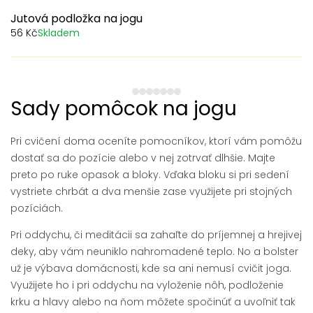
Jutová podložka na jogu
56 Kč
Skladem
1
2
3
4
5
6
7
Sady pomôcok na jogu
Pri cvičení doma oceníte pomocníkov, ktorí vám pomôžu
dostať sa do pozície alebo v nej zotrvať dlhšie. Majte
preto po ruke opasok a bloky. Vďaka bloku si pri sedení
vystriete chrbát a dva menšie zase využijete pri stojných
pozíciách.
Pri oddychu, či meditácii sa zahaľte do príjemnej a hrejivej
deky, aby vám neuniklo nahromadené teplo. No a bolster
už je výbava domácnosti, kde sa ani nemusí cvičit joga.
Využijete ho i pri oddychu na vyloženie nôh, podloženie
krku a hlavy alebo na ňom môžete spočinúť a uvoľniť tak