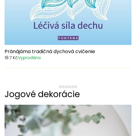
Pránájáma tradičná dychová cvičenie
18.7 Kč
Vyprodáno
1
2
3
4
5
6
Jogové dekorácie