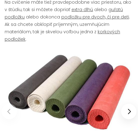
Na cvičenie máte tiež pravdepodobne viac priestoru, ako
v štúdiu, tak si môžete dopriať
extra dlhú
alebo
guľatú
podložku
alebo dokonca
podložku pre dvoch, či pre deti
.
Ak sa chcete obklopiť príjemným, uzemňujúcim
materiálom, tak je skvelou voľbou jedna z
korkových
podložiek
.
Předchozí produkty
Dal