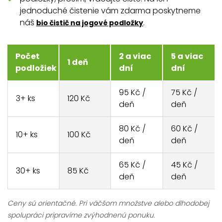
jednoduché čistenie vám zdarma poskytneme
náš
.
bio čistič na jogové podložky
Počet
2 a viac
5 a viac
1 deň
podložiek
dní
dní
95 Kč /
75 Kč /
3+ ks
120 Kč
deň
deň
80 Kč /
60 Kč /
10+ ks
100 Kč
deň
deň
65 Kč /
45 Kč /
30+ ks
85 Kč
deň
deň
Ceny sú orientačné. Pri väčšom množstve alebo dlhodobej
spolupráci pripravíme zvýhodnenú ponuku.