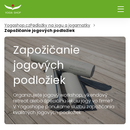
Yogashop.cz
Podložky na jogu a jogamatky
Zapožičanie jogových podložiek
Zapožičanie
jogových
podložiek
Organizujete jogový workshop, víkendový
retreat alebo špeciálnu lekciu jogy vo firme?
V Yogashope ponúkame službu zapožičania
kvalitných jogových podložiek.