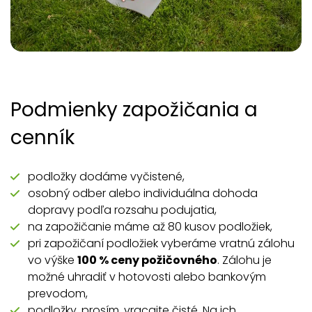
Podmienky zapožičania a
cenník
podložky dodáme vyčistené,
osobný odber alebo individuálna dohoda
dopravy podľa rozsahu podujatia,
na zapožičanie máme až 80 kusov podložiek,
pri zapožičaní podložiek vyberáme vratnú zálohu
vo výške
100 % ceny požičovného
. Zálohu je
možné uhradiť v hotovosti alebo bankovým
prevodom,
podložky, prosím, vracajte čisté. Na ich