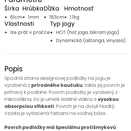
Šírka
Hrúbka
Dĺžka
Hmotnosť
61cm
1mm
183cm
1.1kg
Vlastnosti
Typ jogy
lze prát v pračce
HOT (hot joga, bikram joga)
Dynamická (aštanga, vinyasa)
Popis
Spodná strana designovej podložky na jogu je
vyrobená z
prírodného kaučuku
, takže jej povrch je
priľnavý k podlahe. Povrch podložky je vyrobený z
mikrovlákna, čo je umelé textilné vlákno s
vysokou
absorpciou vlhkosti
. Povrch je na dotyk hladký.
Vzorka je vytlačená farbami na vodnej báze.
Povrch podložky má špeciálnu protišmykovú