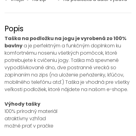
Popis
Taška na podložku na jogu je vyrobená zo 100%
bavlny
a je perfektným a funkčným doplnkom ku
komfortnému noseniu všetkých pomôcok, ktoré
potrebujete k cvičeniu jogy. Taška má spevnené
vypodšívkované dno, dve postranné vrecká so
zapínaním na zips (na uloženie peňaženky, kľúčov,
mobilného telefónu atď.) Taška je vhodná pre všetky
veľkosti podložiek, ktoré nájdete na našom e-shope.
Výhody tašky
100% prírodný materiál
atraktívny vzhľad
možné prať v pračke