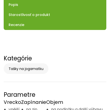
Popis
Starostlivosť o produkt
Recenzie
Kategórie
Tašky na jogamatku
Parametre
Vrecko
Zapínanie
Objem
vnější
na zip
na podložku a další výbavu