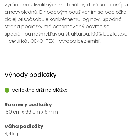
vyrábame z kvalitných materiálov, ktoré sa neošúpu
a nevyblednú. Dlhodobým používaním sa podložka
ďalej prispôsobuje konkrétnemu jogínovi. Spodná
strana podložky má patentovaný povrch so
špeciálnou nešmykľavou štruktúrou. 100% bez latexu
– certifikát OEKO-TEX – výroba bez emisií.
Výhody podložky
perfektne drží na dlážke
Rozmery podložky
180 cm x 66 cm x 6 mm
Váha podložky
3,4 kg