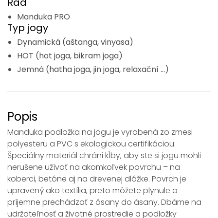
Rad
Manduka PRO
Typ jogy
Dynamická (aštanga, vinyasa)
HOT (hot joga, bikram joga)
Jemná (hatha joga, jin joga, relaxační ...)
Popis
Manduka podložka na jogu je vyrobená zo zmesi
polyesteru a PVC s ekologickou certifikáciou.
Špeciálny materiál chráni kĺby, aby ste si jogu mohli
nerušene užívať na akomkoľvek povrchu – na
koberci, betóne aj na drevenej dlážke. Povrch je
upravený ako textília, preto môžete plynule a
príjemne prechádzať z ásany do ásany. Dbáme na
udržateľnosť a životné prostredie a podložky