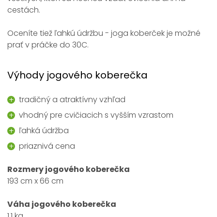
cestách.
Oceníte tiež ľahkú údržbu - joga koberček je možné
prať v práčke do 30C.
Výhody jogového koberečka
tradičný a atraktívny vzhľad
vhodný pre cvičiacich s vyšším vzrastom
ľahká údržba
priaznivá cena
Rozmery jogového koberečka
193 cm x 66 cm
Váha jogového koberečka
1,1 kg