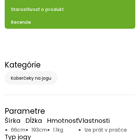
Starostlivosť o produkt
Recenzie
Kategórie
Koberčeky na jogu
Parametre
Šírka
Dĺžka
Hmotnosť
Vlastnosti
66cm
193cm
1.1kg
lze prát v pračce
Typ jogy