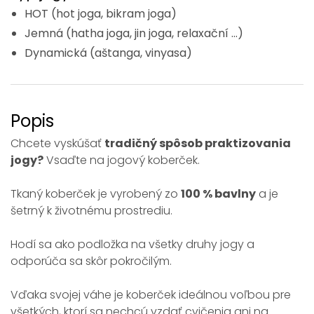
HOT (hot joga, bikram joga)
Jemná (hatha joga, jin joga, relaxační ...)
Dynamická (aštanga, vinyasa)
Popis
Chcete vyskúšať
tradičný spôsob praktizovania
jogy?
Vsaďte na jogový koberček.
Tkaný koberček je vyrobený zo
100 % bavlny
a je
šetrný k životnému prostrediu.
Hodí sa ako podložka na všetky druhy jogy a
odporúča sa skôr pokročilým.
Vďaka svojej váhe je koberček ideálnou voľbou pre
všetkých, ktorí sa nechcú vzdať cvičenia ani na