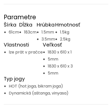
Parametre
Šírka
Dĺžka
Hrúbka
Hmotnosť
61cm
183cm
1.5mm
1.5kg
3.5mm
2.5kg
Vlastnosti
Veľkosť
lze prát v pračce
1830 x 610 x 1
5mm
1830 x 610 x 3
5mm
Typ jogy
HOT (hot joga, bikram joga)
Dynamická (aštanga, vinyasa)