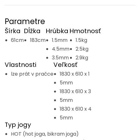
Parametre
Šírka
Dĺžka
Hrúbka
Hmotnosť
61cm
183cm
1.5mm
1.5kg
4.5mm
2.5kg
3.5mm
2.9kg
Vlastnosti
Veľkosť
lze prát v pračce
1830 x 610 x 1
5mm
1830 x 610 x 3
5mm
1830 x 610 x 4
5mm
Typ jogy
HOT (hot joga, bikram joga)