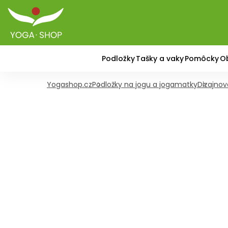
Podložky
Tašky a vaky
Pomôcky
O
Yogashop.cz
Podložky na jogu a jogamatky
Dizajnov