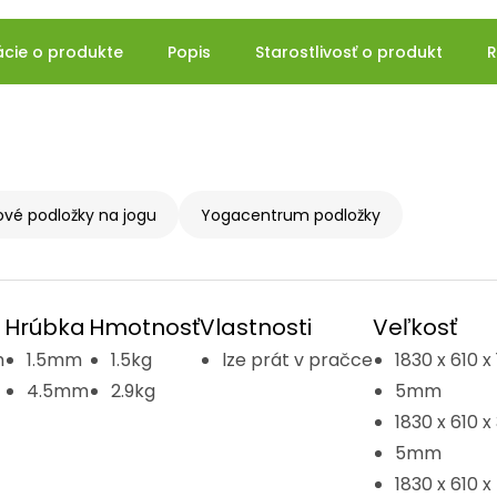
ácie o produkte
Popis
Starostlivosť o produkt
R
ové podložky na jogu
Yogacentrum podložky
Hrúbka
Hmotnosť
Vlastnosti
Veľkosť
m
1.5mm
1.5kg
lze prát v pračce
1830 x 610 x 
4.5mm
2.9kg
5mm
1830 x 610 x
5mm
1830 x 610 x