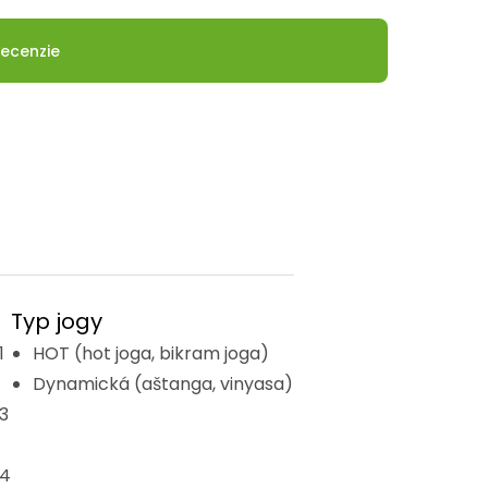
ecenzie
Typ jogy
1
HOT (hot joga, bikram joga)
Dynamická (aštanga, vinyasa)
 3
 4