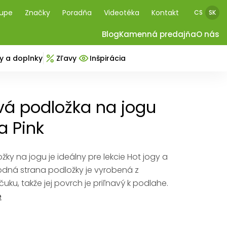
kupe
Značky
Poradňa
Videotéka
Kontakt
CS
SK
Blog
Kamenná predajňa
O nás
y a doplnky
Zľavy
Inšpirácia
vá podložka na jogu
 Pink
žky na jogu je ideálny pre lekcie Hot jogy a
odná strana podložky je vyrobená z
uku, takže jej povrch je priľnavý k podlahe.
e