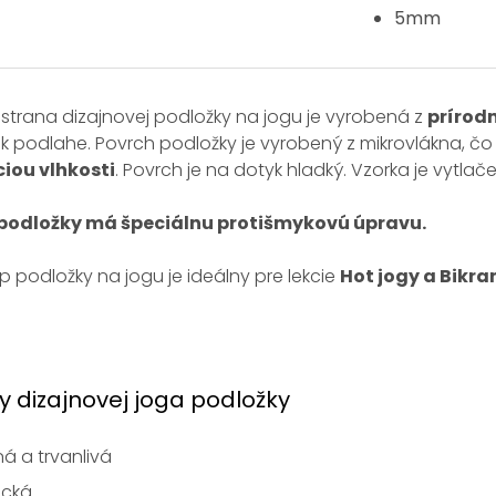
5mm
trana dizajnovej podložky na jogu je vyrobená z
prírod
 k podlahe. Povrch podložky je vyrobený z mikrovlákna, čo 
iou vlhkosti
. Povrch je na dotyk hladký. Vzorka je vytla
podložky má špeciálnu protišmykovú úpravu.
p podložky na jogu je ideálny pre lekcie
Hot jogy a Bikra
 dizajnovej joga podložky
á a trvanlivá
ická