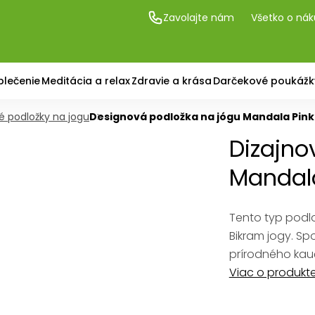
Zavolajte nám
Všetko o ná
blečenie
Meditácia a relax
Zdravie a krása
Darčekové poukážk
é podložky na jogu
Designová podložka na jógu Mandala Pink
Dizajno
Mandala
Tento typ podlo
Bikram jogy. Sp
prírodného kauč
Viac o produkt