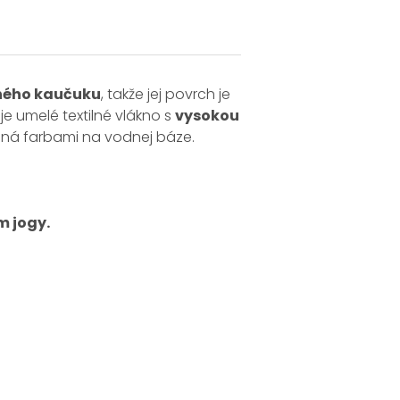
ného kaučuku
, takže jej povrch je
je umelé textilné vlákno s
vysokou
čená farbami na vodnej báze.
m jogy.