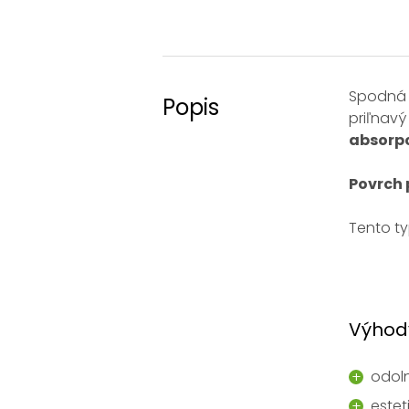
Spodná s
Popis
priľnavý
absorpc
Povrch 
Tento ty
Výhody
odoln
estet