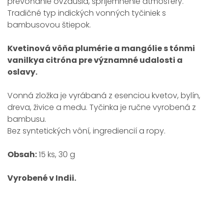
prevoňanie ovzdušia, spríjemnenie atmosféry.
Tradičné typ indických vonných tyčiniek s
bambusovou štiepok.
Kvetinová vôňa plumérie a mangólie s tónmi
vanilkya citróna pre významné udalosti a
oslavy.
Vonná zložka je vyrábaná z esenciou kvetov, bylín,
dreva, živice a medu. Tyčinka je ručne vyrobená z
bambusu.
Bez syntetických vôní, ingrediencií a ropy.
Obsah:
15 ks, 30 g
Vyrobené v Indii.