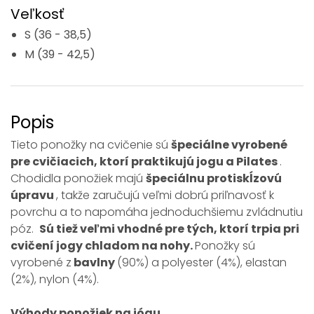
Veľkosť
S (36 - 38,5)
M (39 - 42,5)
Popis
Tieto ponožky na cvičenie sú
špeciálne vyrobené
pre cvičiacich, ktorí praktikujú jogu a Pilates
.
Chodidla ponožiek majú
špeciálnu protiskĺzovú
úpravu
, takže zaručujú veľmi dobrú priľnavosť k
povrchu a to napomáha jednoduchšiemu zvládnutiu
póz.
Sú tiež veľmi vhodné pre tých, ktorí trpia pri
cvičení jogy chladom na nohy.
Ponožky sú
vyrobené z
bavlny
(90%) a polyester (4%), elastan
(2%), nylon (4%).
Výhody
ponožiek na jógu