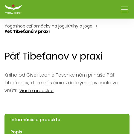
Yogashop.cz
Pomôcky na jogu
Knihy o joge
Pět Tibeťanů v praxi
Päť Tibeťanov v praxi
Kniha od Giseli Leonie Teschke nám prináša Päť
Tibeťanov, ktoré nás činia zdatnými navonok i vo
vnútri.
Viac o produkte
Informácie o produkte
Popis