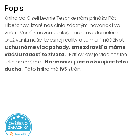
Popis
Kniha od Giseli Leonie Teschke nám prináša Päť
Tibeťanov, ktoré nás činia zdatnými navonok i vo
vnútri. Vedú k novému, hlbšiemu a uvedomelému
prežívaniu našej telesnej reality a to mení náš život.
Ochutnáme viac pohody, sme zdravší a máme
väčšiu radosť zo života.
. Päť cvikov je viac než len
telesné cvičenie.
Harmonizujúce a oživujúce telo i
ducha
. Táto kniha má 195 strán.