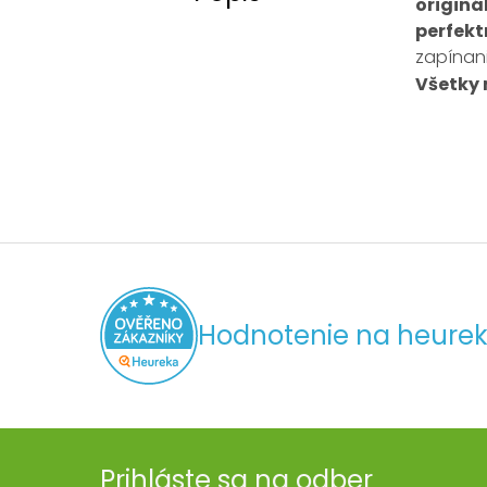
originá
perfek
zapínani
Všetky
Hodnotenie na heurek
Prihláste sa na odber