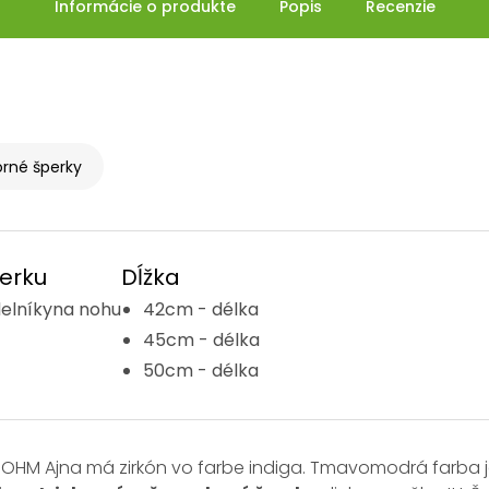
Informácie o produkte
Popis
Recenzie
orné šperky
erku
Dĺžka
elníkyna nohu
42cm - délka
45cm - délka
50cm - délka
 OHM Ajna má zirkón vo farbe indiga. Tmavomodrá farba je