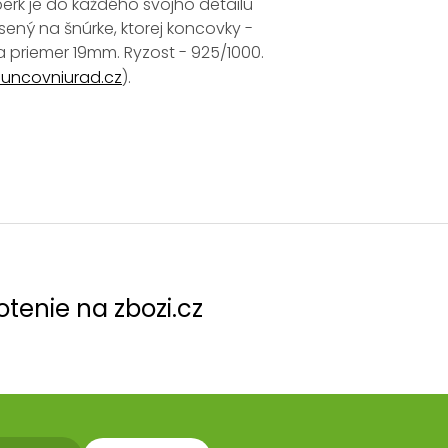
perk je do každého svojho detailu
esený na šnúrke, ktorej koncovky -
a priemer 19mm. Ryzost - 925/1000.
uncovniurad.cz
).
tenie na zbozi.cz