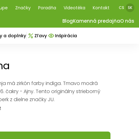
kupe
Značky
Poradňa
Videotéka
Kontakt
CS
SK
Blog
Kamenná predajňa
O nás
y a doplnky
Zľavy
Inšpirácia
na
nja má zirkón farby indiga. Tmavo modrá
6. čakry - Ajny. Tento originálny strieborný
erk z dielne značky JU.
e