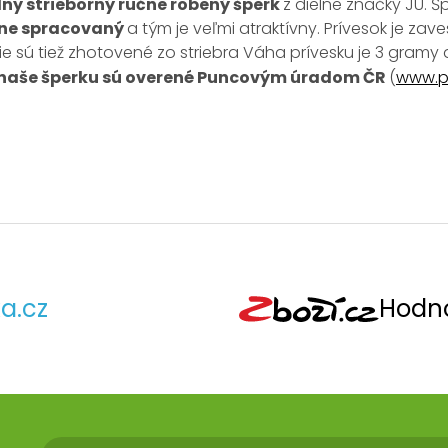
lny strieborný ručne robený šperk
z dielne značky JU. Š
tne spracovaný
a tým je veľmi atraktívny. Prívesok je zav
e sú tiež zhotovené zo striebra Váha prívesku je 3 gramy 
 naše šperku sú overené Puncovým úradom ČR
(
www.p
a.cz
Hodno