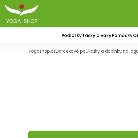
Podložky
Tašky a vaky
Pomôcky
O
Yogashop.cz
Darčekové poukážky a doplnky na jóg