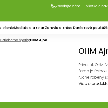
Zavolajte nám
Všetko o ná
blečenie
Meditácia a relax
Zdravie a krása
Darčekové poukážk
u
Strieborné šperky
OHM Ajna
OHM Aj
Prívesok OHM A
farba je farbou 
ručne robený šp
Viac o produkt