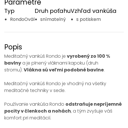
Parametre
Typ
Druh poťahu
Vzhľad vankúša
RondoOvál
snímatelný
s potiskem
Popis
Meditačný vankúš Rondo je
vyrobený zo 100 %
bavlny
a je plnený vláknami kapoku (druh
stromu).
Vlákna sú veľmi podobné bavlne
.
Meditačný vankúš Rondo je vhodný na všetky
meditačné techniky v sede.
Používanie vankúša Rondo
odstraňuje nepríjemné
pocity v členkoch a nohách
, a tým zvyšuje váš
komfort pri meditácií.