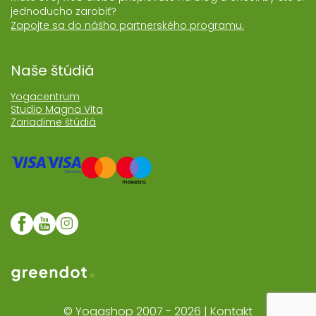
jednoducho zarobiť?
Zapojte sa do nášho partnerského programu.
Naše štúdiá
Yogacentrum
Studio Magna Vita
Zariadime štúdiá
Web realizoval Greendot
© Yogashop 2007 - 2026 |
Kontakt