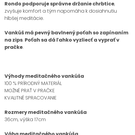
Rondo podporuje správne držanie chrbtice
,
zvyšuje komfort a tým napomáha k dosiahnutiu
hlbšej meditácie.
Vankúš má pevný bavlnený poťah so zapínaním
na zips
.
Poťah sa dá ľahko vyzliecť a vyprať v
pračke
.
Výhody meditačného vankúša
100 % PRÍRODNÝ MATERIÁL
MOŽNÉ PRAŤ V PRAČKE
KVALITNÉ SPRACOVANIE
Rozmery meditačného vankúša
36cm, výška 17cm
Váha meditačného vankúša