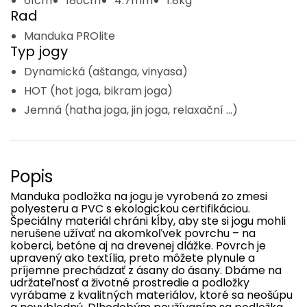
61cm
180cm
4.7mm
1.8kg
Rad
Manduka PROlite
Typ jogy
Dynamická (aštanga, vinyasa)
HOT (hot joga, bikram joga)
Jemná (hatha joga, jin joga, relaxační ...)
Popis
Manduka
podložka
na
jogu
je vyrobená
zo
zmesi
polyesteru
a
PVC
s
ekologickou
certifikáciou
.
Špeciálny materiál chráni kĺby, aby ste si jogu mohli
nerušene užívať na akomkoľvek povrchu – na
koberci, betóne aj na drevenej dlážke. Povrch je
upravený ako textília, preto môžete plynule a
príjemne prechádzať z ásany do ásany. Dbáme na
udržateľnosť a životné prostredie a podložky
vyrábame z kvalitných materiálov, ktoré sa neošúpu