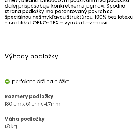
a nevyblednú. Dlhodobým používaním sa podložka
ďalej prispôsobuje konkrétnemu jogínovi. Spodná
strana podložky má patentovaný povrch so
špeciálnou nešmykľavou štruktúrou. 100% bez latexu
– certifikát OEKO-TEX – výroba bez emisií.
Výhody podložky
perfektne drží na dlážke
Rozmery podložky
180 cm x 61 cm x 4,7mm
Váha podložky
1,8 kg