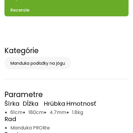
Recenzie
Kategórie
Manduka podložky na jógu
Parametre
Šírka
Dĺžka
Hrúbka
Hmotnosť
61cm
180cm
4.7mm
1.8kg
Rad
Manduka PROlite