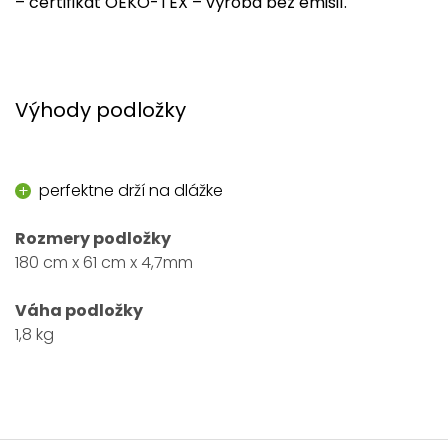
– certifikát OEKO-TEX – výroba bez emisií.
Výhody podložky
perfektne drží na dlážke
Rozmery podložky
180 cm x 61 cm x 4,7mm
Váha podložky
1,8 kg