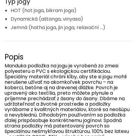
Typ jogy
HOT (hot joga, bikram joga)
Dynamická (aštanga, vinyasa)
Jemná (hatha joga, jin joga, relaxační ...)
Popis
Manduka
podložka
na
jogu
je vyrobená
zo
zmesi
polyesteru
a
PVC
s
ekologickou
certifikáciou
.
Špeciálny materiál chráni kĺby, aby ste si jogu mohli
nerušene užívať na akomkoľvek povrchu – na
koberci, betóne aj na drevenej dlážke. Povrch je
upravený ako textília, preto môžete plynule a
príjemne prechádzať z ásany do ásany. Dbáme na
udržateľnosť a životné prostredie a podložky
vyrábame z kvalitných materiálov, ktoré sa neošúpu
a nevyblednú. Dlhodobým používaním sa podložka
ďalej prispôsobuje konkrétnemu jogínovi. Spodná
strana podložky má patentovaný povrch so
špeciálnou nešmykľavou štruktúrou. 100% bez latexu