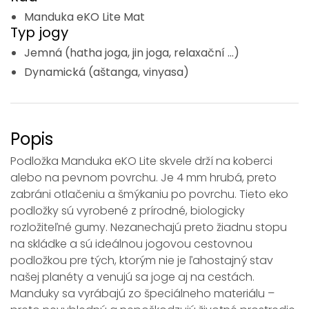
Manduka eKO Lite Mat
Typ jogy
Jemná (hatha joga, jin joga, relaxační ...)
Dynamická (aštanga, vinyasa)
Popis
Podložka Manduka eKO Lite skvele drží na koberci
alebo na pevnom povrchu. Je 4 mm hrubá, preto
zabráni otlačeniu a šmýkaniu po povrchu. Tieto eko
podložky sú vyrobené z prírodné, biologicky
rozložiteľné gumy. Nezanechajú preto žiadnu stopu
na skládke a sú ideálnou jogovou cestovnou
podložkou pre tých, ktorým nie je ľahostajný stav
našej planéty a venujú sa joge aj na cestách.
Manduky sa vyrábajú zo špeciálneho materiálu –