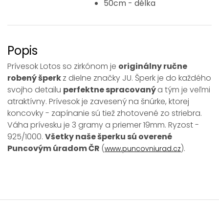
50cm - délka
Popis
Prívesok Lotos so zirkónom je
originálny ručne
robený šperk
z dielne značky JU. Šperk je do každého
svojho detailu
perfektne spracovaný
a tým je veľmi
atraktívny. Prívesok je zavesený na šnúrke, ktorej
koncovky - zapínanie sú tiež zhotovené zo striebra.
Váha prívesku je 3 gramy a priemer 19mm. Ryzost -
925/1000.
Všetky naše šperku sú overené
Puncovým úradom ČR
(
).
www.puncovniurad.cz